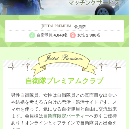
会員数
自衛隊員
名
女性
名
4,048
2,988
自衛隊プレミアムクラブ
男性自衛隊員、女性は自衛隊員との真面目な出会い
や結婚を考える方向けの恋活・婚活サイトです。ス
マホを使って、気になる自衛隊員と自由に交流出来
ます。会員様は
自衛隊限定パーティー
へ割引ご優待
あり！オンラインとオフラインで自衛隊員と出会え