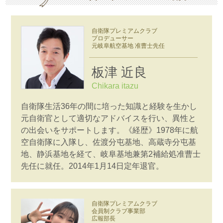
自衛隊プレミアムクラブ
プロデューサー
元岐阜航空基地 准曹士先任
板津 近良
Chikara itazu
自衛隊生活36年の間に培った知識と経験を生かし
元自衛官として適切なアドバイスを行い、異性と
の出会いをサポートします。《経歴》1978年に航
空自衛隊に入隊し、佐渡分屯基地、高蔵寺分屯基
地、静浜基地を経て、岐阜基地兼第2補給処准曹士
先任に就任。2014年1月14日定年退官。
自衛隊プレミアムクラブ
会員制クラブ事業部
広報部長