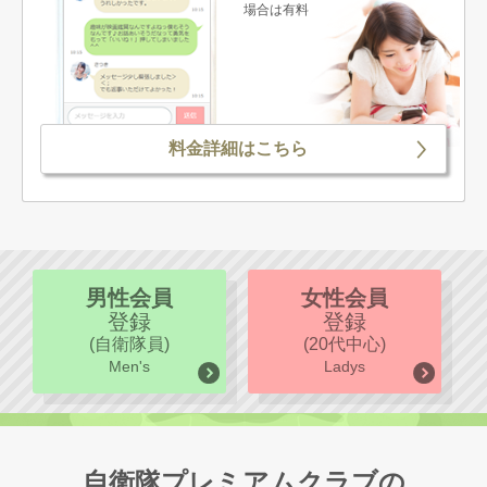
場合は有料
料金詳細はこちら
男性会員
女性会員
登録
登録
(自衛隊員)
(20代中心)
Men's
Ladys
自衛隊プレミアムクラブの