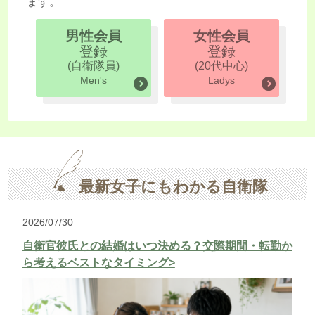
ます。
男性会員
女性会員
登録
登録
(自衛隊員)
(20代中心)
Men's
Ladys
最新女子にもわかる自衛隊
2026/07/30
自衛官彼氏との結婚はいつ決める？交際期間・転勤か
ら考えるベストなタイミング>