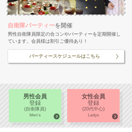
自衛隊パーティー
を開催
男性自衛隊員限定の合コンやパーティーを定期開催し
ています。会員様は割引ご優待あり！
パーティースケジュールはこちら
男性会員
女性会員
登録
登録
(自衛隊員)
(20代中心)
Men's
Ladys