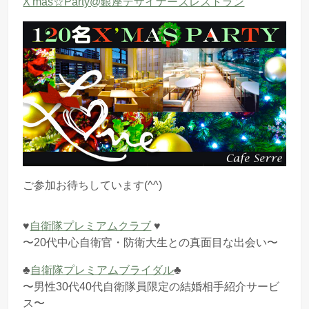
X'mas☆Party@銀座デザイナーズレストラン
ご参加お待ちしています(^^)
♥︎
自衛隊プレミアムクラブ
♥︎
〜20代中心自衛官・防衛大生との真面目な出会い〜
♣︎
自衛隊プレミアムブライダル
♣︎
〜男性30代40代自衛隊員限定の結婚相手紹介サービ
ス〜