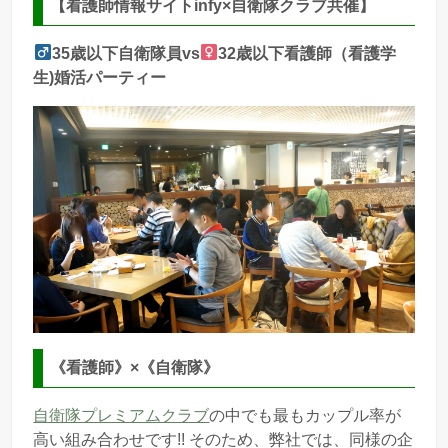
【看護師情報サイトinfy×自衛隊クラブ共催】
35歳以下自衛隊員vs
32歳以下看護師（看護学
生)婚活パーティー
《看護師》×《自衛隊》
自衛隊プレミアムクラブ
の中でも最もカップル率が
高い組み合わせです!! そのため、弊社では、同様の企