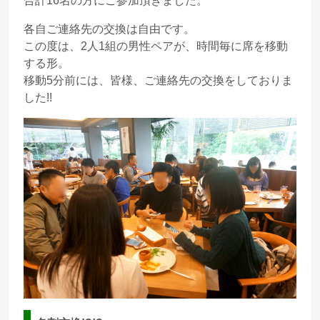
合計
16
名の方にご参加頂きました。
各自ご連絡先の交換は自由です。
この度は、
2
人
1
組の男性ペアが、時間毎に席を移動
する形。
移動
5
分前には、皆様、ご連絡先の交換をしておりま
した!!