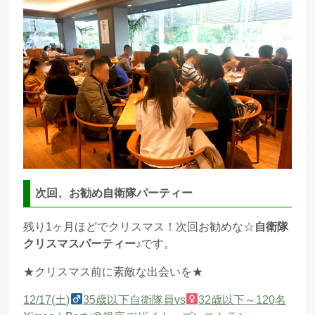
次回、お勧め自衛隊パーティー
残り
1
ヶ月ほどでクリスマス！次回お勧めな☆
自衛隊
クリスマスパーティー
♪です。
★クリスマス前に素敵な出会いを★
12/17(土)
35歳以下自衛隊員vs
32歳以下～120名