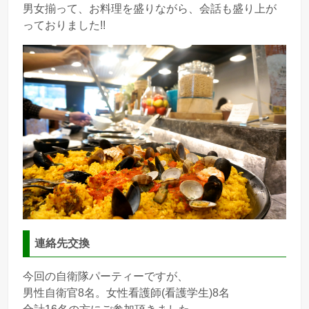
男女揃って、お料理を盛りながら、会話も盛り上が
っておりました!!
連絡先交換
今回の自衛隊パーティーですが、
男性自衛官
8
名。女性看護師(看護学生)
8
名