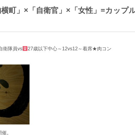
横町」×「自衛官」×「女性」=カップ
自衛隊員vs
27歳以下中心～12vs12～着席★肉コン
開催。