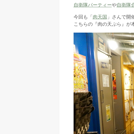
自衛隊パーティー
や
自衛隊
今回も「
肉天国
」さんで開催
こちらの『肉の天ぷら』が