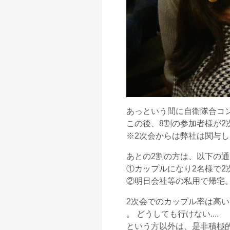
あっという間に自衛隊合コ
この後、8割の参加者様が2
※2次会からは弊社は関与
あとの2割の方は、以下の
①カップルになり2名様で2
②明日会社等の私用で帰宅
2次会でのカップル率は高
。 どうしても行けない....
という方以外は、是非積極