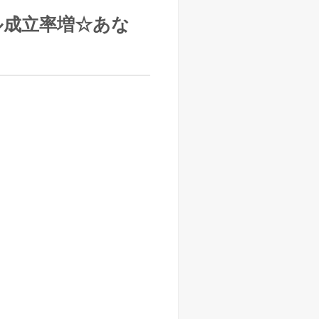
ル成立率増☆あな