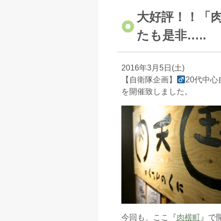
大好評！！「肉
たも是非…..
2016年3月5日(土)
【自衛隊企画】
20代中心
を開催致しました。
今回も、ここ『
肉横町
』で