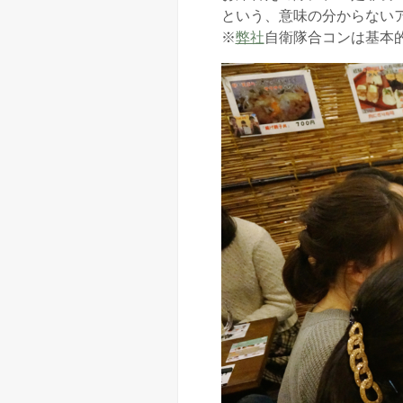
という、意味の分からない
※
弊社
自衛隊合コンは基本