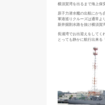
横須賀湾を出るまで海上保
原子力潜水艦の出航にかち
軍港巡りクルーズは通常よ
新井掘割水路を抜け横須賀
長浦湾でお出迎えをしてく
とっても静かに航行出来る