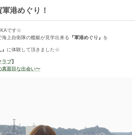
横須賀軍港めぐり！
KAです☆
で海上自衛隊の艦艇が見学出来る
『軍港めぐり』
を
ん
』
に体験して頂きました☆
クラブ
】
の真面目な出会い〜