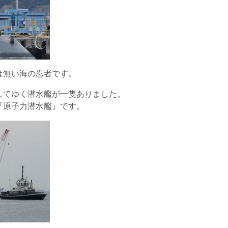
は無い海の忍者です。
してゆく潜水艦が一隻ありました。
『原子力潜水艦』です。