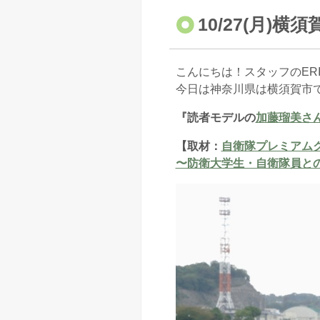
10/27(月)
こんにちは！スタッフのERI
今日は神奈川県は横須賀市
『読者モデルの
加藤瑠美さ
【取材：
自衛隊プレミアム
〜防衛大学生・自衛隊員と