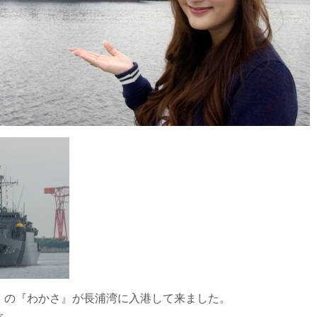
」の『わかさ』が長浦湾に入港して来ました。
☆