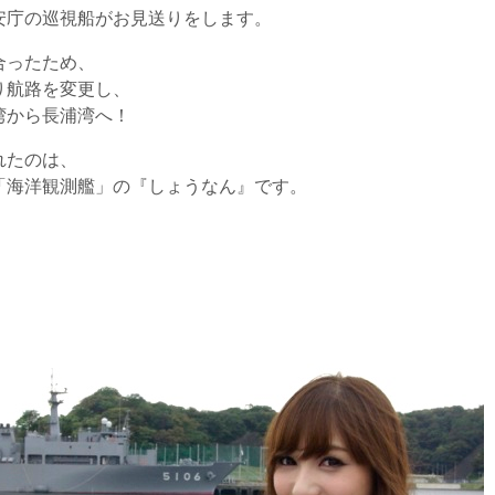
安庁の巡視船がお見送りをします。
合ったため、
り航路を変更し、
湾から長浦湾へ！
れたのは、
「海洋観測艦」の『しょうなん』です。