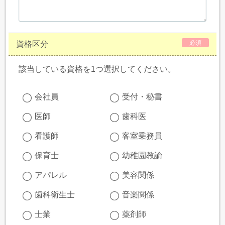
必須
資格区分
該当している資格を1つ選択してください。
会社員
受付・秘書
医師
歯科医
看護師
客室乗務員
保育士
幼稚園教諭
アパレル
美容関係
歯科衛生士
音楽関係
士業
薬剤師