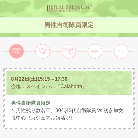
男性自衛隊員限定
お客様
ご友人
お支払い
確認
完了
情報
情報
方法
8月22日(土)
15:15～17:30
会場：スペインバル『Calahorra』
男性自衛隊員限定
＼男性残り数名♡／30代40代自衛隊員 vs 初参加女
性中心《カジュアル婚活♡》