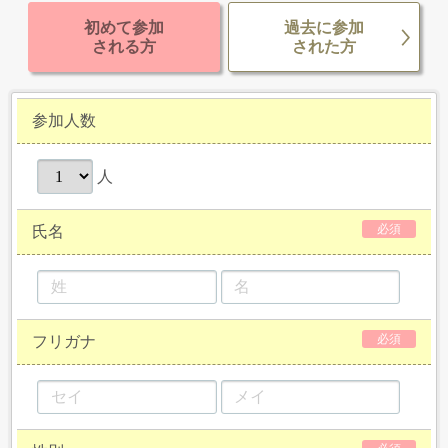
初めて参加
過去に参加
される方
された方
参加人数
人
必須
氏名
必須
フリガナ