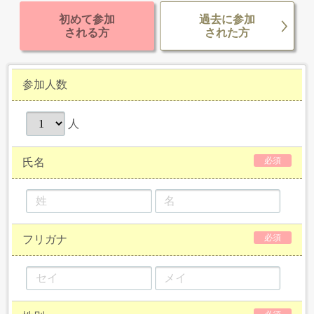
初めて参加
過去に参加
される方
された方
参加人数
人
必須
氏名
必須
フリガナ