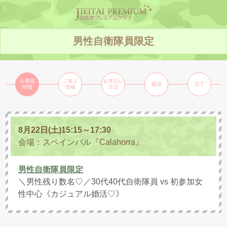
男性自衛隊員限定
お客様
ご友人
お支払い
確認
完了
情報
情報
方法
8月22日(土)
15:15～17:30
会場：スペインバル『Calahorra』
男性自衛隊員限定
＼男性残り数名♡／30代40代自衛隊員 vs 初参加女
性中心《カジュアル婚活♡》