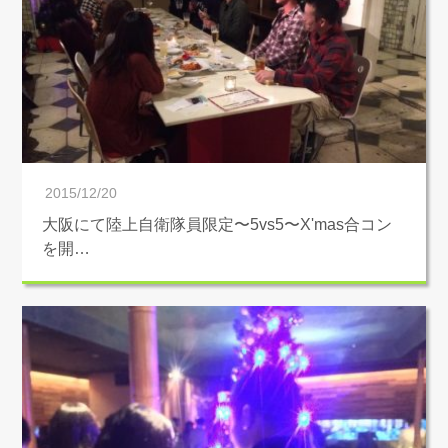
2015/12/20
大阪にて陸上自衛隊員限定〜5vs5〜X'mas合コン
を開…