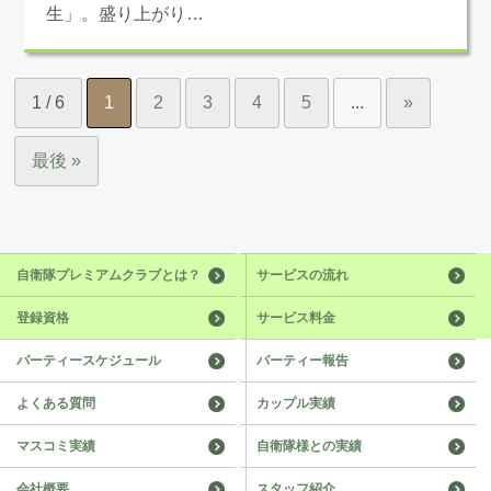
生」。盛り上がり…
1 / 6
1
2
3
4
5
...
»
最後 »
自衛隊プレミアムクラブとは？
サービスの流れ
登録資格
サービス料金
パーティースケジュール
パーティー報告
よくある質問
カップル実績
マスコミ実績
自衛隊様との実績
会社概要
スタッフ紹介