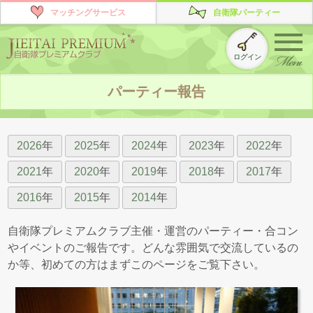
マッチングサービス
自衛隊パーティー
ログイン
パーティー報告
2026
年
2025
年
2024
年
2023
年
2022
年
2021
年
2020
年
2019
年
2018
年
2017
年
2016
年
2015
年
2014
年
自衛隊プレミアムクラブ主催・運営のパーティー・合コン
やイベントのご報告です。
どんな雰囲気で交流しているの
か等、初めての方はまずこのページをご覧下さい。