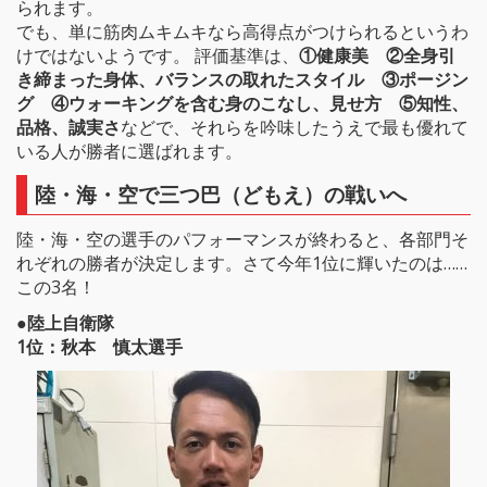
られます。
でも、単に筋肉ムキムキなら高得点がつけられるというわ
けではないようです。 評価基準は、
①健康美 ②全身引
き締まった身体、バランスの取れたスタイル ③ポージン
グ ④ウォーキングを含む身のこなし、見せ方 ⑤知性、
品格、誠実さ
などで、それらを吟味したうえで最も優れて
いる人が勝者に選ばれます。
陸・海・空で三つ巴（どもえ）の戦いへ
陸・海・空の選手のパフォーマンスが終わると、各部門そ
れぞれの勝者が決定します。さて今年1位に輝いたのは……
この3名！
●陸上自衛隊
1位：秋本 慎太選手