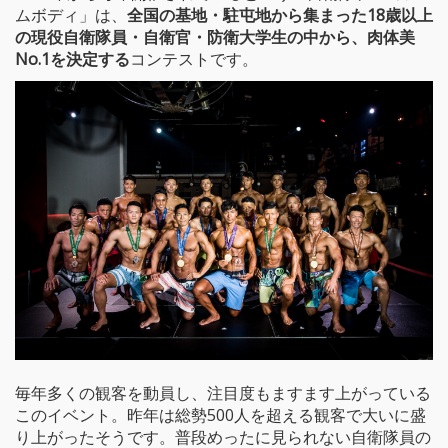
ムボディ」は、
全国の基地・駐屯地から集まった18歳以上
の現役自衛隊員・自衛官・防衛大学生の中から、肉体美
No.1を決定する
コンテストです。
毎年多くの観客を動員し、注目度もますます上がっている
このイベント。昨年は総勢500人を超える観客で大いに盛
り上がったそうです。普段めったに見られない自衛隊員の