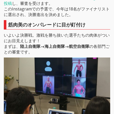
投稿
し、審査を受けます。
このInstagramでの予選で、今年は18名がファイナリスト
に選出され、決勝進出を決めました。
筋肉美のオンパレードに目が釘付け
いよいよ決勝戦。激戦を勝ち抜いた選手たちの肉体がつい
にお目見えします！
まずは、
陸上自衛隊→海上自衛隊→航空自衛隊
の各部門ご
との審査です。