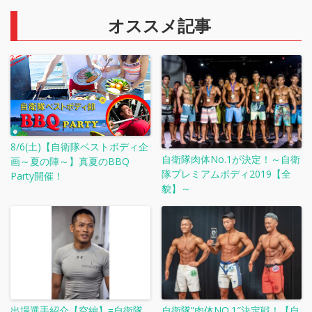
オススメ記事
8/6(土)【自衛隊ベストボディ企
自衛隊肉体No.1が決定！～自衛
画～夏の陣～】真夏のBBQ
隊プレミアムボディ2019【全
Party開催！
貌】～
出場選手紹介【空編】=自衛隊
自衛隊”肉体NO.1″決定戦！【自