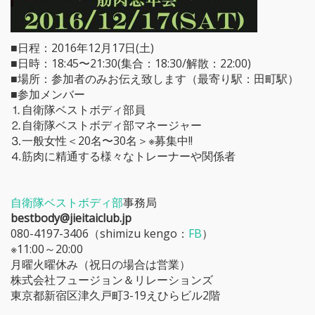
■日程：2016年12月17日(土)
■日時：18:45〜21:30(集合：18:30/解散：22:00)
■場所：参加者のみお伝え致します（最寄り駅：田町駅）
■参加メンバー
⒈自衛隊ベストボディ部員
⒉自衛隊ベストボディ部マネージャー
⒊一般女性＜20名〜30名＞※募集中!!
⒋筋肉に精通する様々なトレーナーや関係者
自衛隊ベストボディ部
事務局
bestbody@jieitaiclub.jp
080-4197-3406（shimizu kengo：
FB
）
※11:00～20:00
月曜火曜休み（祝日の場合は営業）
株式会社フュージョン＆リレーションズ
東京都新宿区津久戸町3-19えひらビル2階