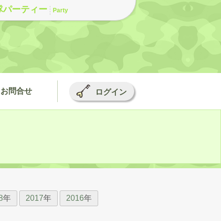
隊パーティー
Party
お問合せ
ログイン
8
年
2017
年
2016
年