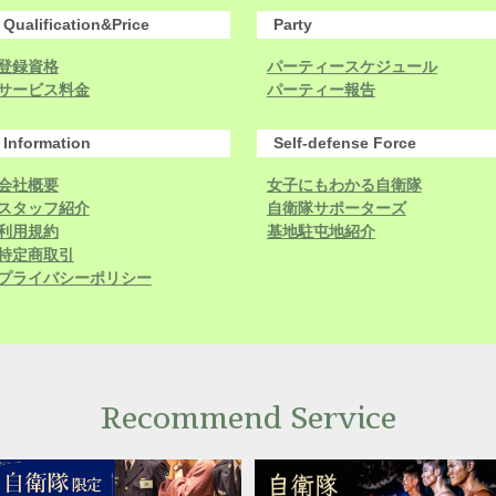
Qualification&Price
Party
登録資格
パーティースケジュール
サービス料金
パーティー報告
Information
Self-defense Force
会社概要
女子にもわかる自衛隊
スタッフ紹介
自衛隊サポーターズ
利用規約
基地駐屯地紹介
特定商取引
プライバシーポリシー
Recommend Service