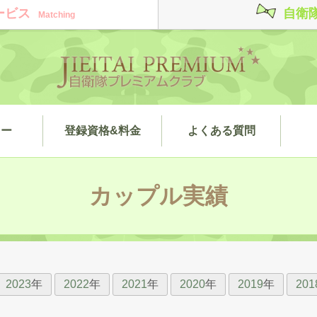
ービス
自衛
Matching
ィー
登録資格&料金
よくある質問
カップル実績
2023
年
2022
年
2021
年
2020
年
2019
年
201