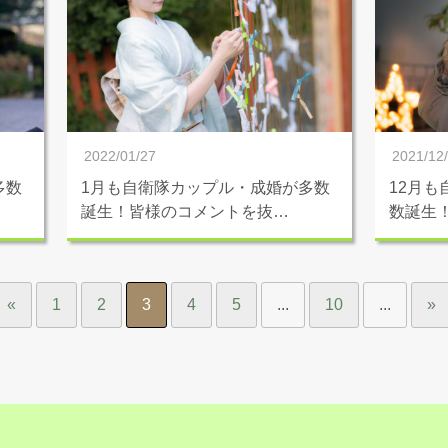
2022/01/27
2021/12
多数
1月も自衛隊カップル・成婚が多数
12月
誕生！皆様のコメントを抜…
数誕生
«
1
2
3
4
5
...
10
...
»