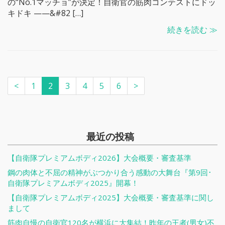
の“No.1マッチョ”が決定！自衛官の筋肉コンテストにドッ
キドキ ——&#82 […]
続きを読む ≫
<
1
2
3
4
5
6
>
最近の投稿
【自衛隊プレミアムボディ2026】大会概要・審査基準
鋼の肉体と不屈の精神がぶつかり合う感動の大舞台『第9回･
自衛隊プレミアムボディ2025』開幕！
【自衛隊プレミアムボディ2025】大会概要・審査基準に関し
まして
筋肉自慢の自衛官120名が横浜に大集結！昨年の王者(男女)不